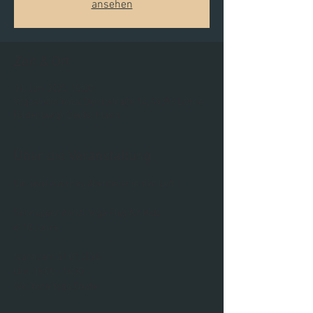
ansehen
Zeit & Ort
31. Jan. 2025, 15:00
Yogastudio Yona, Deichstraße 14, 49393 Lohne
(Oldenburg), Deutschland
Über die Veranstaltung
Ein spielerisches Abenteuer in den Luft ! 
Schnupper Aerial Yoga Flug für Kids
6-10 Jahre 
Wann: am 31.01.2025
Um: 15:00 - 16:30
Wo: Yona Yoga Studio 