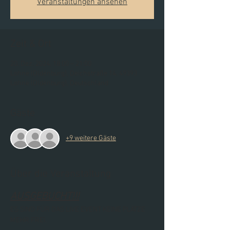
Veranstaltungen ansehen
Zeit & Ort
20. Dez. 2024, 18:00 – 21:00
Lohne (Oldenburg), Deichstraße 14, 49393
Lohne (Oldenburg), Deutschland
Gäste
+9 weitere Gäste
Über die Veranstaltung
AUSGEBUCHT!!!
ES SIND FÜR DAS LIVE EVENT KEINE PLÄTZE 
MEHR FREI.