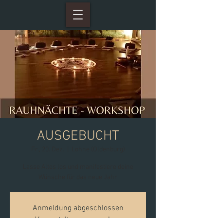
AUSGEBUCHT
Fr., 20. Dez.
  |  
Lohne (Oldenburg)
Lasse Altes los und manifestiere deine
Wünsche für das neue Jahr
Anmeldung abgeschlossen