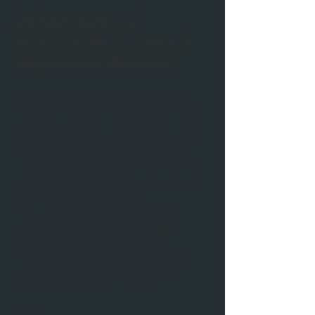
Die Rauhnächte – 12 
Geheimnisvolle und Magische 
Tage Zwischen den Jahren
Du bist eingeladen, eine besondere Zeit des 
Übergangs zu erleben: die Rauhnächte. Diese 
magischen Tage bieten dir die Gelegenheit, das 
alte Jahr bewusst zu verabschieden und dich 
für all das Neue zu öffnen, das 2025 für dich 
bereithält. Es ist eine Zeit des Innehaltens, des 
Loslassens und der Neuausrichtung – für dich, 
deine Wünsche und deine Ziele.
Jeder der zwölf Tage steht für ein eigenes 
Thema, das dir dabei hilft, Altes liebevoll 
abzuschließen und Raum für Neues zu 
schaffen. Gönn dir diese magische Auszeit, um 
Klarheit zu gewinnen, Ruhe zu finden und 
gestärkt in das neue Jahr zu starten.