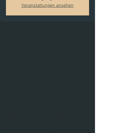
Veranstaltungen ansehen
Zeit & Ort
14. Okt. 2022, 17:00 – 19:00
Lohne (Oldenburg), Deichstraße 14, 49393
Lohne (Oldenburg), Deutschland
Über die Veranstaltung
Save the date!
Yogalehrer, Therapeuten, 
Entspannungstrainer etc., die Interesse an 
einer eigenen Klangschale haben, können am 
14.10.22 von 17.00-19.00 Uhr im YONA 
Klangschalen testen und erwerben. Zu Beginn 
werden wir jedoch selbst eine Klangerfahrung 
machen und im Nachgang wird euch Valeria 
Cuppari ein paar wichtige Informationen zu den 