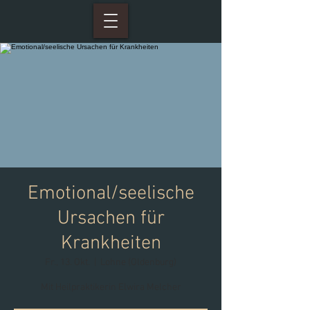
Emotional/seelische
Ursachen für
Krankheiten
Fr., 13. Okt.
  |  
Lohne (Oldenburg)
Mit Heilpraktikerin Elwira Melcher