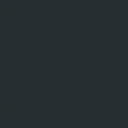
staltung
d nachhaltiger Stressabbau, durch Selbsthypnose für dauerhaf
ics- und funktionalen Cookie-Einstellungen blockiert.
tung teilen