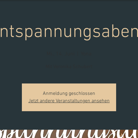
ntspannungsabe
Mi., 14. Juni
  |  
Yona
Mit Veronika Schubert
Anmeldung geschlossen
Jetzt andere Veranstaltungen ansehen