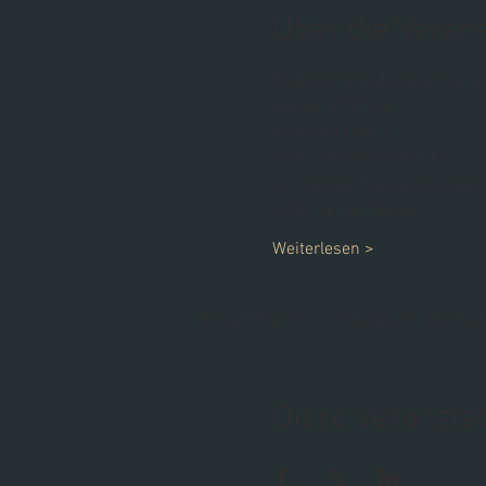
Über die Veran
Vollkommene Entspannung un
besseren Schlaf. 
Kennst du das? 
✨ Zunehmende Unruhe 
✨ Ständige Kopfschmerzen
✨ Unruhiger Schlaf 
Weiterlesen >
Google Maps wurde aufgrund der Analyt
Diese Veranstal