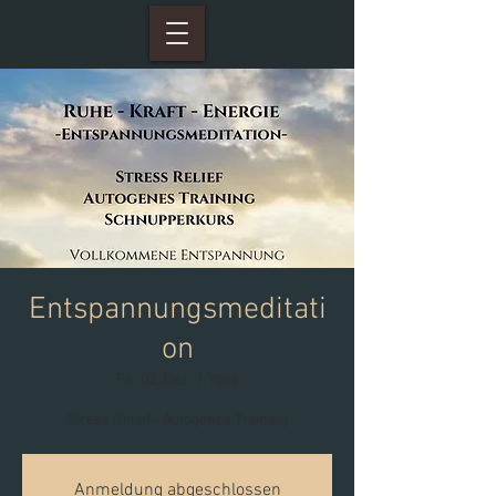
Entspannungsmeditati
on
Fr., 02. Dez.
  |  
Yona
Stress Relief - Autogenes Training
Anmeldung abgeschlossen