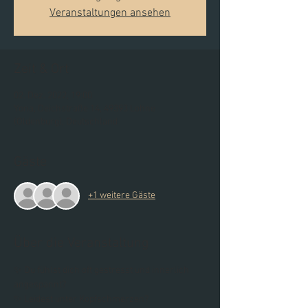
Veranstaltungen ansehen
Zeit & Ort
02. Dez. 2022, 19:00
Yona, Deichstraße 14, 49393 Lohne
(Oldenburg), Deutschland
Gäste
+1 weitere Gäste
Über die Veranstaltung
✨ Du fühlst dich oft gestresst und innerlich 
angespannt? 
✨ Leidest unter Kopfschmerzen? 