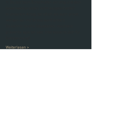
✨ Du bist beim Einschlafen unruhig und dein 
Gedankenkarussell nicht ausgeschaltet? 
In unserem Alltag, beruflich als auch privat, 
werden wir mit Stress konfrontiert. 
Du kennst solche Situationen, möchtest 
präventiv agieren oder interessierst dich für 
Entspannung? 
Weiterlesen >
Diese Veranstaltung teilen