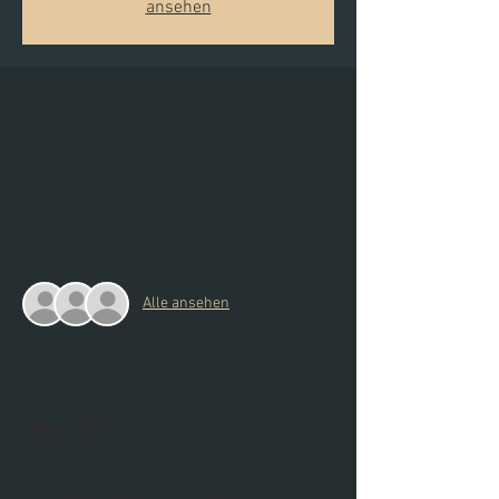
ansehen
Zeit & Ort
13. Okt. 2023, 19:30
Yogastudio Yona, Deichstraße 14, 49393 Lohne
(Oldenburg), Deutschland
Gäste
Alle ansehen
Über die Veranstaltung
Hatha trifft Yin
Kräftigung, Dehnung, Entspannungmit 
Christina und Ann-Christin
13. Oktober 2023, 19:30 – 21:00 UhrYona, 