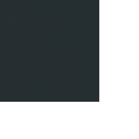
Deichstraße 14, 49393 Lohne (Oldenburg), 
Deutschland
Über die Veranstaltung
„Es gibt keine Work-Life-Balance - es ist alles 
Leben. Das Gleichgewicht muss in dir sein.“ - 
Jagadish Vasudev
Während wir im Alltag viel damit beschäftigt 
sind, unsere Tagesabläufe, Verpflichtungen und 
Freizeitaktivitäten „in Balance“ zu bringen, 
vergessen wir oftmals den Blick nach innen 
und die Frage, ob wir in uns selbst eigentlich in 
Balance sind. Sofa und Netflix sind für uns oft 
die entspannende Antwort auf stressige 
Arbeitstage mit anschließenden alltäglichen 
Routinen. Erholter oder entspannter fühlen 
wir uns nach dem verdienten Nichtstun jedoch 
oft nicht. Woran liegt das? 
Weiterlesen >