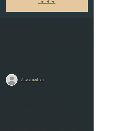
ansehen
Zeit & Ort
06. Okt. 2023, 19:30
Yogastudio Yona, Deichstraße 14, 49393 Lohne
(Oldenburg), Deutschland
Gäste
Alle ansehen
Über die Veranstaltung
Intuitives Essen
Workshop über gesundes Essverhalten
Kennst du das, dass du manchmal einfach aus