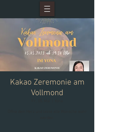
Kakao Zeremonie am
Vollmond
Fr., 05. Mai
  |  
Yona
Öffne dein Herz und lasse alle Wünsche wahr
werden.