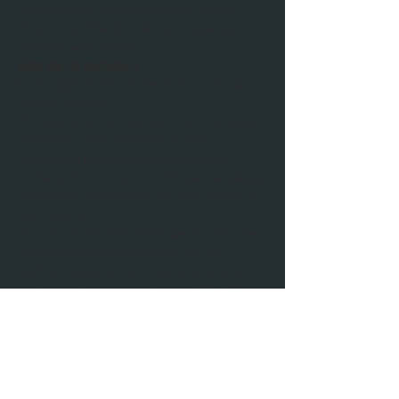
Zelebriere den Vollmond mit einer Kakao 
Zeremonie, öffne dein Herz und lasse alle 
Wünsche wahr werden. 
Über die Veranstaltung:
Eine magische Zeit, um deine Wünsche wahr 
werden zu lassen. 
Wir zelebrieren den Vollmond mit einer Kakao 
Zeremonie, einer Innenreise in dein 
Herzchakra und entspannter Meditation. 
Die Kakao Zeremonie ist in 3 Phasen aufgebaut 
(Aktivierung, Atemtechnik und Innere Reise in 
Herzchakra). 
Vollmond ist die dritte Phase des Mondes. Das 
stärkste und kraftvollste Zeiten Tor ist 
geöffnet. Du kannst nun Visionen empfangen, 
wirst vieles besser verstehen und fühlst Deine 
spirituelle und gefühlvolle Seite viel intensiver. 
Weiterlesen >