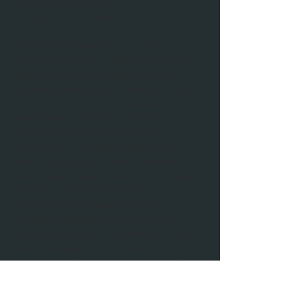
Über die Veranstaltung
Ich möchte dich einladen, mich durch die 
Kombination aus Yin Yoga im Tuch und 
Klangschalenbegleitung in eine tiefe 
Entspannung zu folgen. Beim Yin Yoga im Tuch 
darfst du vollkommen loslassen und die 
Schwerelosigkeit genießen. Mit sanften und 
intensiven Dehnungen tust du etwas Gutes für 
deinen Körper während du sanft in der Luft 
schwebst. Der begleitende Klang der 
Klangschalen unterstützt währenddessen 
deinen Geist dabei, zur Ruhe und damit in eine 
tiefe Entspannung zu finden. Der Ton und die 
Vibration der Klangschale löst die 
Anspannungen und aktiviert unsere 
Selbstheilungskräfte. Um diese heilsamen 
Effekte zu verstärken, bekommst du, während 
du in den Asanas immer tiefer entspannst, 
verschiedene Klangschalen auf deinen Körper 
gestellt. Du kannst spüren,…