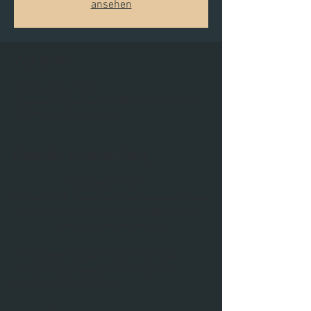
ansehen
Zeit & Ort
17. Nov. 2024, 17:30
Yogastudio Yona, Deichstraße 14, 49393 Lohne
(Oldenburg), Deutschland
Über die Veranstaltung
                         Klang-Yoga im Tuch
Erlebe tiefe Entspannung und heilsame Klänge 
durch die Kombination von Yin-Yoga im Tuch 
und Klangschalen mit Lilia
17. November 2024 ; 17:30 Uhr bis 18:45 
UhrYona, Deichstraße 14, 49393 Lohne 
(Oldenburg), Deutschland