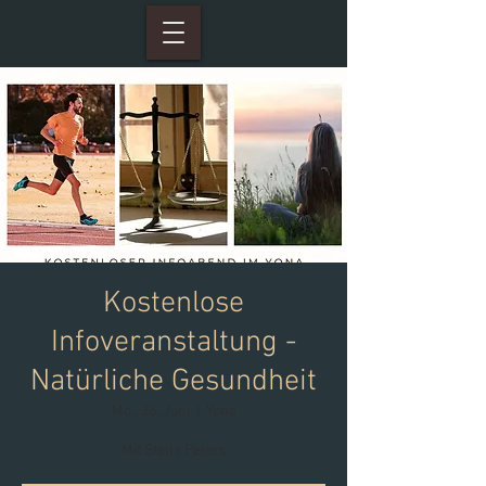
Kostenlose
Infoveranstaltung -
Natürliche Gesundheit
Mo., 26. Juni
  |  
Yona
Mit Stella Peters