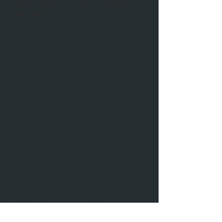
Natürlich gesund durch das mineralische 
Gleichgewicht 
Unsere Nahrung enthält immer weniger 
Nährstoffe. Mineralien, Spurenelemente, 
Vitamine und Enzyme schwinden - obwohl sie 
so lebensnotwendig sind! 
Zum Beispiel hat die Kartoffel in den 
vergangenen 30 Jahren 70% Calcium und 33% 
Magnesium verloren. 
Umso wichtiger ist es, dass wir auf einen guten 
Mineralstoff- und Enzymhaushalt achten und 
so langfristig etwas für unsere Gesundheit tun. 
An diesem Abend bekommst du Informationen 
darüber, wie du dich gegen den schwindenden 
Nährstoffgehalt in den Lebensmitteln 
schützen kannst und deinen eigenen Haushalt 
auf natürlicher Basis wieder auffüllen und ihn 
halten kannst. 
Außerdem werde ich dir einige Produkte aus 
einer natürlichen Pflegeserie vorstellen. 
Hochwertige Rohstoffe vereinen sich hier mit 
natürlichen Wirkstoffen aus einer Vielzahl von 