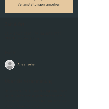
Veranstaltungen ansehen
Zeit & Ort
27. Mai 2022, 09:00 – 29. Mai 2022, 17:00
ONLINE Live Ausbildung
Gäste
Alle ansehen
Über die Veranstaltung
Bei unserer ONLINE Ausbildung zum Stress 
Relief-Coach wirst du professionell darauf 
vorbereitet Kurse anzuleiten und lernst wie du 
deinen Teilnehmern das 