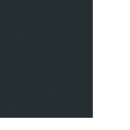
Entspannungsverfahren Autogenes Training 
vermitteln kannst.
Als Stress Relief-Coach leitest du in Kursen die 
Entspannungsübungen aus dem Autogenen 
Training an, die von dem Berliner Neurologen 
und Psychiater J. H. Schultz entwickelt wurde. 
Er fand heraus, dass das Gefühl der 
Entspannung  durch Selbstinstruktion, 
erreicht werden kann. Zum AT  zählt die 
Ruhetönung, die Schwere- und Wärmeformel 
wie auch  die Atem-, Herz-, Leib- & Stirnübung. 
 Ebenso das visualisieren von Bildern durch 
passende Traumreisen.
AT ist ein Entspannungsverfahren, bei dem 
durch selbst wiederholte Suggestionen ein 
seelisches und körperliches Wohlbefinden 
erzeugt wird, das Einfluss auf die 
Organfunktionen nimmt und damit zu einer 
Beruhigung des vegetativen Nervensystems 
führt. Als Stress Relief-Coach unterstützt du 
im Rahmen von Kursen Teilnehmende dabei 