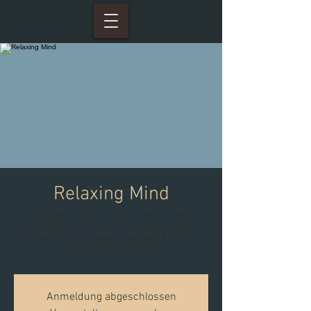
Relaxing Mind
Do., 04. Nov.
  |  
Online Prävenstions- Coaching
Stressfrei und entspannt mit dem 8 Wochen
Präventions-Coaching
Anmeldung abgeschlossen