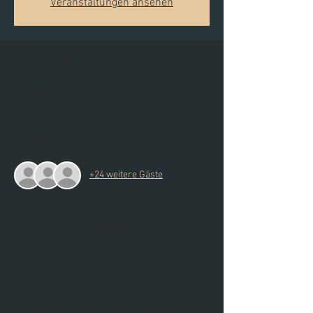
Veranstaltungen ansehen
Zeit & Ort
04. Nov. 2021, 19:00
Online Prävenstions- Coaching
Gäste
+24 weitere Gäste
Über die Veranstaltung
Entspannung online und deine Krankenkasse 
zahlt!
  Der Relaxing Mind Kurs besteht aus 8 
aufeinander folgenden Modulen, die du Woche 
für Woche über deinen Online-Zugang erhältst. 