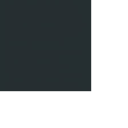
Ich werde dich als dein Coach an die Hand 
nehmen, unterstürzen und dich durch die 
Kursinhalte führen. Du lernst Techniken zur 
regenerativen & kognitiven Stressbewältigung. 
Das führt zu Entspannung und dem Ausgleich 
von Dysbalancen, sowie der Festigung von 
Leit- und Glaubenssätzen im Alltag.
 Dich erwartet:
 -Wöchentliches Treffen online live via Zoom 
(Donnerstags 19 Uhr, freiwillig )  - 
Wöchentliche Entspannungstechniken 
(Meditation, Autogenes Training) 
 - Wöchentliche Frequenzen zum hören, sie 
helfen dir erhöhte mentale, körperliche und 
emotionale Zustände zu erreichen. Die neuro-
akustischen Sound-Technologien stimulieren 
eine ganzheitliche Aktivierung des Gehirns; die 
sogenannte Hemisphären-Synchronisation.
  - Support in einer Gruppe
Weiterlesen >