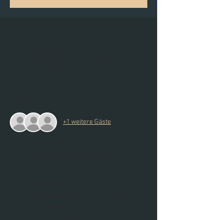
Zeit & Ort
17. Dez. 2022, 10:30
Yona, Deichstraße 14, 49393 Lohne
(Oldenburg), Deutschland
Gäste
+1 weitere Gäste
Über die Veranstaltung
Aerial-Yoga Schnupperflug: 
Dieser Schnupperflug richtet sich besonders 
an all' diejenigen,die noch nie im Tuch waren. 
In diesem Kurs darfst du loslassen, abtauchen, 
fliegen lernen & Yoga auf eine ganz neue Art 