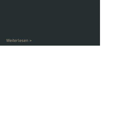
entdecken! 
Denn hier werden die Asanas in die Luft 
verlagert & einige sogar auf den Kopf gestellt!
17.12.22 um 10.30 Uhr bis 12.00 Uhr mit Birgit 
Ausgleich: 25€
Weiterlesen >
Diese Veranstaltung teilen