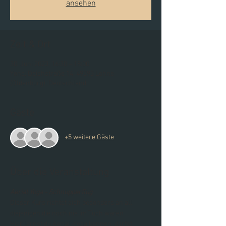
ansehen
Zeit & Ort
30. Juni 2023, 16:30 – 18:00
Yona, Deichstraße 14, 49393 Lohne
(Oldenburg), Deutschland
Gäste
+5 weitere Gäste
Über die Veranstaltung
Aerial Yoga - Schnupperflug
Dieser Kurs richtet sich besonders an all' 
diejenigen,die noch nie im Tuch waren  
Hier lernst du Aerial -Yoga kennen, darfst 