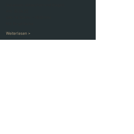
loslassen, abtauchen und fliegen.
Am: 30.06.23 
Um: 16.30 Uhr - 18.00 Uhr
Mit: Birgit Oelke
Weiterlesen >
Diese Veranstaltung teilen