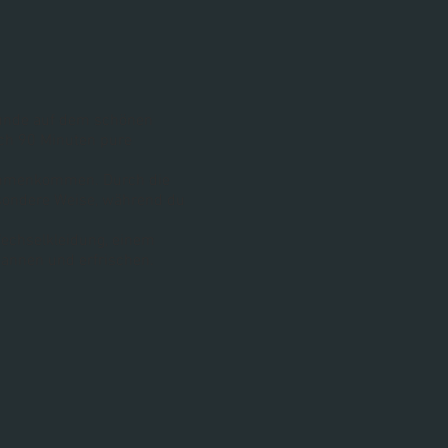
tunde auf dem schönen
ich 90 Minuten pure
sammenkommen. Durch die
sondere Weise, während du
echselkleidung, einem
annen und erfrischen.
hlking. Finde Balance,
 erlebe, wie eine Stunde
eise zur inneren Harmonie
ards. Mitglieder von