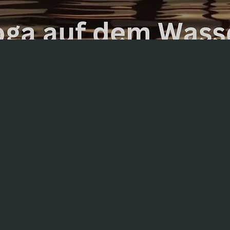
ühle 4, 49439 Steinfeld (Oldenburg), Deutschland