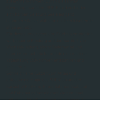
zusammenkommen. Durch die sanften 
Bewegungen auf dem SUP-Board verbinden 
sich Körper, Geist und Seele auf ganz 
besondere Weise, während du die erfrischende 
Brise genießt.
Für dieses unvergessliche Erlebnis empfehlen 
wir bequeme Kleidung und den Komfort von 
Wechselkleidung, einem Bademantel und 
einem Handtuch. So kannst du dich nach der 
Yogasitzung vollkommen entspannen und 
erfrischen.
Gönne dir eine Auszeit vom Alltag und 
entdecke die Magie des SUP Yoga auf dem 
Kürbishof Pöhlking. Finde Balance, Stabilität 
und Ruhe auf deiner eigenen kleinen Insel 
mitten auf dem Wasser. Komm vorbei und 
erlebe, wie eine Stunde SUP Yoga wie…
Weiterlesen >