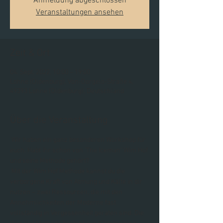
Anmeldung abgeschlossen
Veranstaltungen ansehen
Zeit & Ort
04. Sept. 2022, 10:00 – 19:00
Lohne (Oldenburg), Von-Dorgelo-Straße 4,
49393 Lohne (Oldenburg), Deutschland
Über die Veranstaltung
 Wir haben ein ganz besonderen Workshop für 
euch. Habt ihr schon von 'The Iceman' Wim Hof 
und seine Methode gehört?
 Mit der Wim Hof Methode kannst du die 
verborgene Kraft von Atmung und Kälte in dir 
nutzen – zwei Ressourcen, die mit den 
Annehmlichkeiten der Moderne fast 
vollständig in Vergessenheit geraten sind. Die 