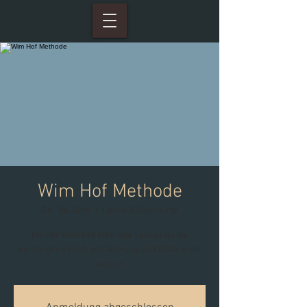
Wim Hof Methode
So., 04. Sept.
  |  
Lohne (Oldenburg)
Mit der Wim Hof Methode kannst du die
verborgene Kraft von Atmung und Kälte in dir
nutzen