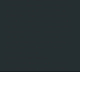
Wim Hof Methode besteht aus Kältetraining, 
Atemtechnik und Mindset. Sie hilft dir dich aus 
deiner eigenen Kraft GESUND, STARK und 
GLÜCKLICH zu fühlen. In diesem Workshop 
lernst du alles, was du wissen musst, um die 
Methode selbst praktizieren zu können! Dieser 
Workshop ist eine Einführung in die Wim Hof 
Methode. Hier lernst du alles, was du wissen 
musst, um die Methode selbst praktizieren zu 
können! Jede:r ist willkommen - keine 
Vorerfahrung ist nötig.
 Was ist die Wim Hof Methode?
 Die Wim Hof Methode ruht auf drei Säulen: 
Atmung Kältetraining Einstellung / Mindset
 Durch die Kombination der drei…
Weiterlesen >
Diese Veranstaltung teilen