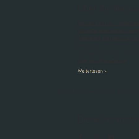
Über die Veran
Women’s Circle -   Selbstlieb
Du darfst stolz auf dich sein!
Meditation, Entspannung, Ac
Zeit & Ort
14. April, 19.15 Uhr - 21.45
Über die Veranstaltung
Weiterlesen >
Google Maps wurde aufgrund der Analyt
Diese Veranstal