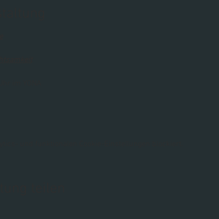
staltung
e
htsamkeit
 Uhr im YONA 
ics- und funktionalen Cookie-Einstellungen blockiert.
tung teilen