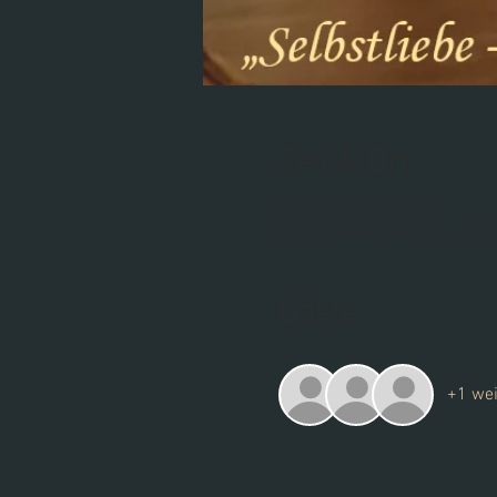
Zeit & Ort
14. Apr. 2023, 19:15
Yona, Deichstraße 14, 49393
Gäste
+1 wei