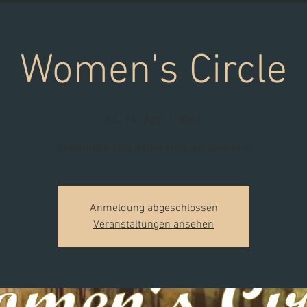
Women's Circle
Fr., 14. Apr.
  |  
Yona
Selbstliebe - Du darfst stolz auf dich sein
Anmeldung abgeschlossen
Veranstaltungen ansehen