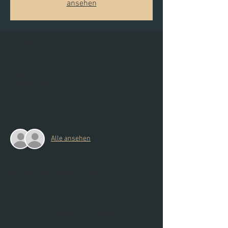
ansehen
Zeit & Ort
27. Sept. 2024, 19:15
Yogastudio Yona, Deichstraße 14, 49393 Lohne
(Oldenburg), Deutschland
Gäste
Alle ansehen
Über die Veranstaltung
Tauche ein in die Welt des Aerial Yin Yoga – eine
einzigartige Kombination aus ruhigem Yin Yoga
und schwebendem Aerial Yoga. Lass den Alltag