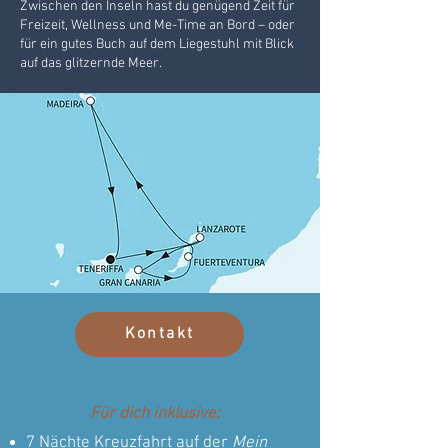
Zwischen den Inseln hast du genügend Zeit für
Freizeit, Wellness und Me-Time an Bord – oder
für ein gutes Buch auf dem Liegestuhl mit Blick
auf das glitzernde Meer.
Kontakt
Für dich inklusive:
7 Nächte Kreuzfahrt auf der
Mein