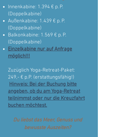
Innenkabine: 1.394 € p. P.
(Doppelkabine)
Außenkabine: 1.439 € p. P.
(Doppelkabine)
Balkonkabine: 1.569 € p. P.
(Doppelkabine)
Einzelkabine nur auf Anfrage
möglich!!!
Zuzüglich Yoga-Retreat-Paket:
249,- € p.P. (erstattungsfähig!)
Hinweis: Bei der Buchung bitte
angeben, ob du am Yoga-Retreat
teilnimmst oder nur die Kreuzfahrt
buchen möchtest.
Du liebst das Meer, Genuss und
bewusste Auszeiten?