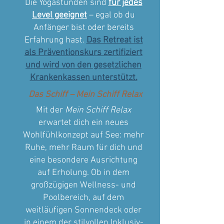
Die Yogastunden sind
für jedes
Level geeignet
– egal ob du
Anfänger bist oder bereits
Erfahrung hast.
Das Retreat ist
als Präventionskurs zertifiziert
und wird von den gesetzlichen
Krankenkassen unterstützt.
Das Schiff – Mein Schiff Relax
Mit der
Mein Schiff Relax
erwartet dich ein neues
Wohlfühlkonzept auf See: mehr
Ruhe, mehr Raum für dich und
eine besondere Ausrichtung
auf Erholung. Ob in dem
großzügigen Wellness- und
Poolbereich, auf dem
weitläufigen Sonnendeck oder
in einem der stilvollen Inklusiv-