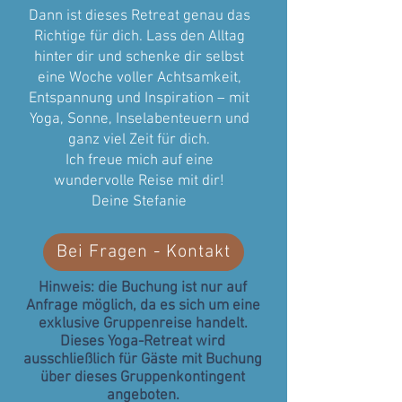
Dann ist dieses Retreat genau das
Richtige für dich. Lass den Alltag
hinter dir und schenke dir selbst
eine Woche voller Achtsamkeit,
Entspannung und Inspiration – mit
Yoga, Sonne, Inselabenteuern und
ganz viel Zeit für dich.
Ich freue mich auf eine
wundervolle Reise mit dir!
Deine Stefanie
Bei Fragen - Kontakt
Hinweis: die Buchung ist nur auf
Anfrage möglich, da es sich um eine
exklusive Gruppenreise handelt.
Dieses
Yoga-Retreat wird
ausschließlich für Gäste mit Buchung
über dieses Gruppenkontingent
angeboten.